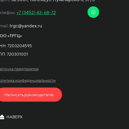
елефон:
+7 (3452) 43-68-72
mail:
trgc@yandex.ru
ОО «ТРГЦ»
НН: 7203204595
ПП: 720301001
арточка предприятия
олитика конфиденциальности
Написать руководителю
НАВЕРХ