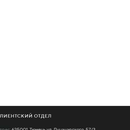
ЛИЕНТСКИЙ ОТДЕЛ
дрес:
625001, Тюмень,ул. Луначарского, 57/3